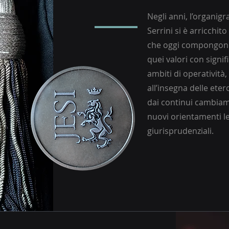
Negli anni, l’organig
Serrini si è arricchito
che oggi compongono
quei valori con signi
ambiti di operativit
all’insegna delle et
dai continui cambiame
nuovi orientamenti leg
giurisprudenziali.