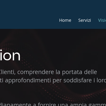
Home
Servizi
Vis
sion
Clienti, comprendere la portata delle
i approfondimenti per soddisfare i lor
dianamente a fornire una ampia gamm