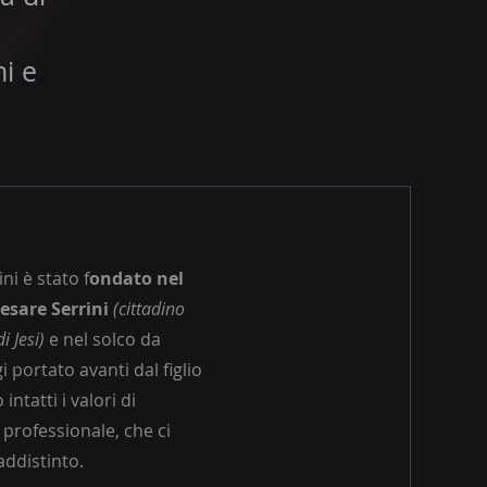
i e
ni è stato f
ondato nel
esare Serrini
(cittadino
i Jesi)
e nel solco da
i portato avanti dal figlio
ntatti i valori di
professionale, che ci
ddistinto.