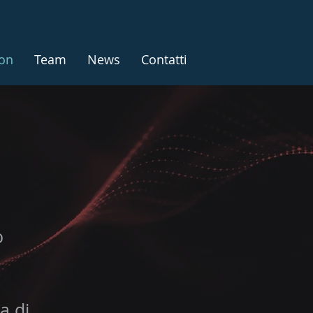
ion
Team
News
Contatti
o
a di